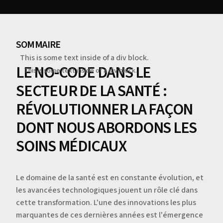
SOMMAIRE
This is some text inside of a div block.
LE NO-CODE DANS LE
This is some text inside of a div block.
SECTEUR DE LA SANTÉ :
RÉVOLUTIONNER LA FAÇON
DONT NOUS ABORDONS LES
SOINS MÉDICAUX
Le domaine de la santé est en constante évolution, et
les avancées technologiques jouent un rôle clé dans
cette transformation. L'une des innovations les plus
marquantes de ces dernières années est l'émergence