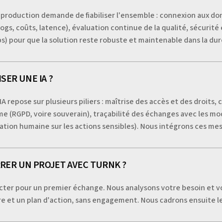
a production demande de fiabiliser l'ensemble : connexion aux don
logs, coûts, latence), évaluation continue de la qualité, sécurit
) pour que la solution reste robuste et maintenable dans la dur
ER UNE IA ?
IA repose sur plusieurs piliers : maîtrise des accès et des droit
(RGPD, voire souverain), traçabilité des échanges avec les modèl
dation humaine sur les actions sensibles). Nous intégrons ces me
ER UN PROJET AVEC TURNK ?
tacter pour un premier échange. Nous analysons votre besoin et 
e et un plan d'action, sans engagement. Nous cadrons ensuite l