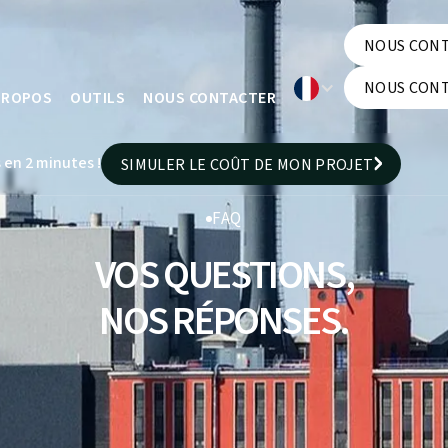
NOUS CON
NOUS CON
NOUS CON
PROPOS
OUTILS
NOUS CONTACTER
NOUS CON
 en 2 minutes !
SIMULER LE COÛT DE MON PROJET
SIMULER LE COÛT DE MON PROJET
FAQ
VOS QUESTIONS,
NOS RÉPONSES.