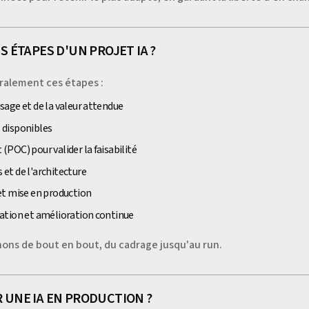
 ÉTAPES D'UN PROJET IA ?
éralement ces étapes :
sage et de la valeur attendue
 disponibles
(POC) pour valider la faisabilité
 et de l'architecture
 et mise en production
uation et amélioration continue
ns de bout en bout, du cadrage jusqu'au run.
UNE IA EN PRODUCTION ?