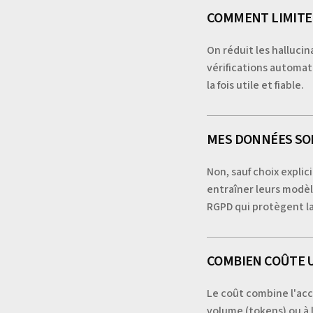
COMMENT LIMITER
On réduit les halluci
vérifications automati
la fois utile et fiable.
MES DONNÉES SON
Non, sauf choix expli
entraîner leurs modèl
RGPD qui protègent la
COMBIEN COÛTE U
Le coût combine l'acc
volume (tokens) ou à l