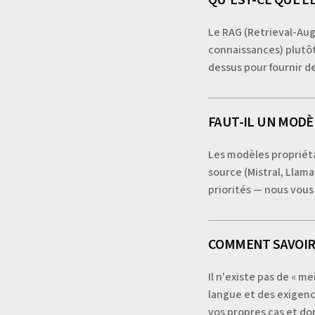
Le RAG (Retrieval-Au
connaissances) plutôt
dessus pour fournir de
FAUT-IL UN MODÈ
Les modèles propriéta
source (Mistral, Llam
priorités — nous vous 
COMMENT SAVOIR 
Il n'existe pas de « m
langue et des exigenc
vos propres cas et do