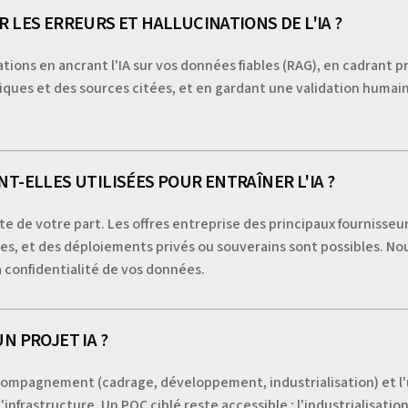
 LES ERREURS ET HALLUCINATIONS DE L'IA ?
nations en ancrant l'IA sur vos données fiables (RAG), en cadrant
ques et des sources citées, et en gardant une validation humaine 
T-ELLES UTILISÉES POUR ENTRAÎNER L'IA ?
cite de votre part. Les offres entreprise des principaux fourniss
es, et des déploiements privés ou souverains sont possibles. No
 confidentialité de vos données.
N PROJET IA ?
ompagnement (cadrage, développement, industrialisation) et l'u
'infrastructure. Un POC ciblé reste accessible ; l'industrialisat