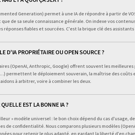
gmented Generation) permet à une IA de répondre à partir de V
 que de sa seule connaissance générale. On indexe vos contenus 
s réponses fiables et sourcées. C'est la brique clé des assistants
LE D'IA PROPRIÉTAIRE OU OPEN SOURCE ?
ires (OpenAI, Anthropic, Google) offrent souvent les meilleures
a…) permettent le déploiement souverain, la maîtrise des coûts e
aidons à arbitrer, voire à combiner les deux.
QUELLE EST LA BONNE IA ?
eilleur » modèle universel : le bon choix dépend du cas d'usage, de
es de confidentialité. Nous comparons plusieurs modèles (OpenAI
nnées pour retenir le plus adapté, en gardant la liberté d'en cha