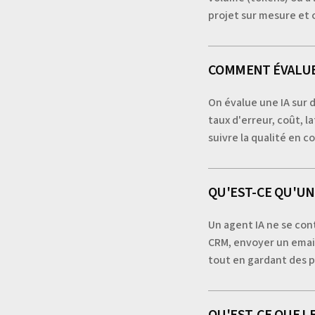
projet sur mesure et 
COMMENT ÉVALUER
On évalue une IA sur d
taux d'erreur, coût, 
suivre la qualité en c
QU'EST-CE QU'UN 
Un agent IA ne se cont
CRM, envoyer un email
tout en gardant des p
QU'EST-CE QUE LE