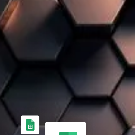
NOUS SAVONS QUE CHAQUE ENTREPRISE EST
UNIQUE
UNE SOLUTION 100% SUR-MESURE
D’UNE GESTION MANUELLE DE VOS
PROCESSUS ✏️
Gérer vos finances, vos stocks et vos projets
manuellement est chronophage et source d’erreurs.
Nous vous accompagnons pour adopter une solution
ERP efficace.