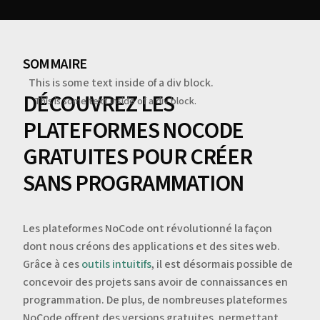
SOMMAIRE
This is some text inside of a div block.
DÉCOUVREZ LES
This is some text inside of a div block.
PLATEFORMES NOCODE
GRATUITES POUR CRÉER
SANS PROGRAMMATION
Les plateformes NoCode ont révolutionné la façon
dont nous créons des applications et des sites web.
Grâce à ces
outils intuitifs
, il est désormais possible de
concevoir des projets sans avoir de connaissances en
programmation. De plus, de nombreuses plateformes
NoCode offrent des versions gratuites, permettant