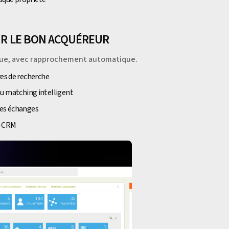
OUR LE BON ACQUÉREUR
que, avec rapprochement automatique.
res de recherche
 matching intelligent
les échanges
e CRM