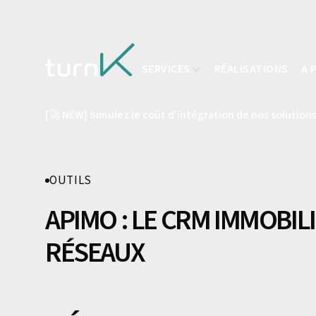
SERVICES
RÉALISATIONS
A 
[🚀 NEW] Simulez le coût d'intégration de nos solutions
OUTILS
APIMO : LE CRM IMMOBIL
RÉSEAUX