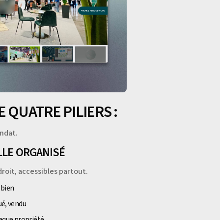
 QUATRE PILIERS :
andat.
ILLE ORGANISÉ
roit, accessibles partout.
 bien
ué, vendu
aque propriété