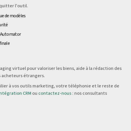
uitter l'outil.
que de modèles
urité
l Automator
finale
ging virtuel pour valoriser les biens, aide à la rédaction des
s acheteurs étrangers.
ier à vos outils marketing, votre téléphonie et le reste de
intégration CRM
ou
contactez-nous
: nos consultants