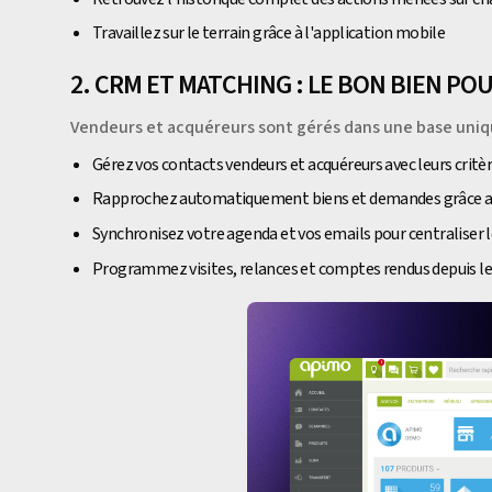
Travaillez sur le terrain grâce à l'application mobile
2. CRM ET MATCHING : LE BON BIEN P
Vendeurs et acquéreurs sont gérés dans une base uni
Gérez vos contacts vendeurs et acquéreurs avec leurs critè
Rapprochez automatiquement biens et demandes grâce au
Synchronisez votre agenda et vos emails pour centraliser 
Programmez visites, relances et comptes rendus depuis l