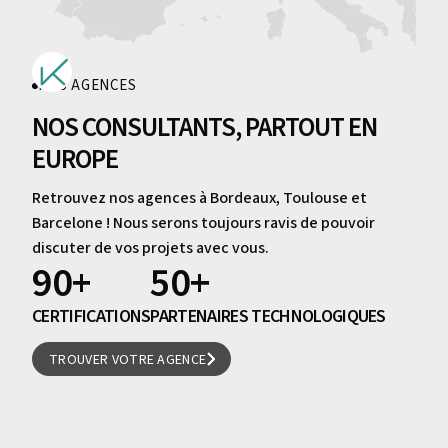
NOS AGENCES
NOS CONSULTANTS, PARTOUT EN
EUROPE
Retrouvez nos agences à Bordeaux, Toulouse et
Barcelone ! Nous serons toujours ravis de pouvoir
discuter de vos projets avec vous.
9
0
+
5
0
+
2
7
3
8
CERTIFICATIONS
PARTENAIRES TECHNOLOGIQUES
3
8
2
7
TROUVER VOTRE AGENCE
TROUVER VOTRE AGENCE
4
9
0
6