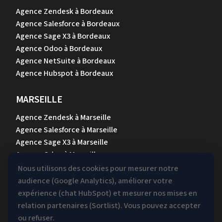
Agence Zendesk à Bordeaux
Agence Salesforce à Bordeaux
Agence Sage X3 à Bordeaux
Agence Odoo à Bordeaux
Agence NetSuite à Bordeaux
Agence Hubspot à Bordeaux
MARSEILLE
Agence Zendesk à Marseille
Agence Salesforce à Marseille
Agence Sage X3 à Marseille
Agence Odoo à Marseille
Agence NetSuite à Marseille
Nous utilisons des cookies pour mesurer notre
Agence Hubspot à Marseille
audience (Google Analytics), améliorer votre
expérience (chat HubSpot) et mesurer nos mises en
NANTES
relation partenaires (Sortlist). Vous pouvez accepter
ou refuser.