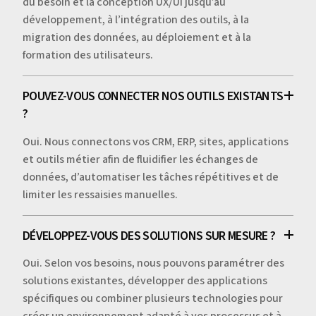
du besoin et la conception UX/UI jusqu’au
9
9
9
développement, à l’intégration des outils, à la
migration des données, au déploiement et à la
9
9
9
formation des utilisateurs.
9
9
9
POUVEZ-VOUS CONNECTER NOS OUTILS EXISTANTS
9
9
9
?
9
Oui. Nous connectons vos CRM, ERP, sites, applications
et outils métier afin de fluidifier les échanges de
9
données, d’automatiser les tâches répétitives et de
limiter les ressaisies manuelles.
9
DÉVELOPPEZ-VOUS DES SOLUTIONS SUR MESURE ?
Oui. Selon vos besoins, nous pouvons paramétrer des
solutions existantes, développer des applications
spécifiques ou combiner plusieurs technologies pour