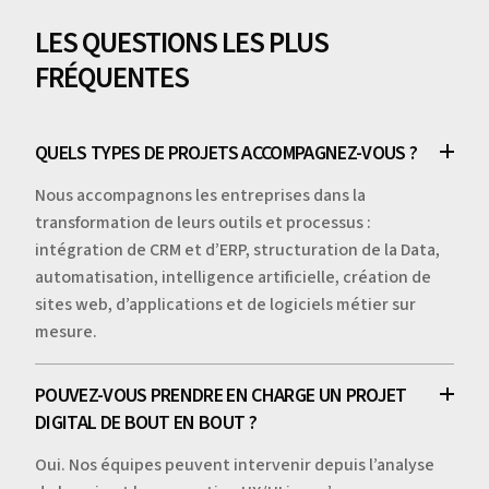
5
0
9
5
LES QUESTIONS LES PLUS
6
1
8
4
FRÉQUENTES
7
2
7
3
QUELS TYPES DE PROJETS ACCOMPAGNEZ-VOUS ?
8
3
7
2
Nous accompagnons les entreprises dans la
9
4
9
1
transformation de leurs outils et processus :
intégration de CRM et d’ERP, structuration de la Data,
0
0
9
0
automatisation, intelligence artificielle, création de
1
9
9
9
sites web, d’applications et de logiciels métier sur
mesure.
2
9
9
9
POUVEZ-VOUS PRENDRE EN CHARGE UN PROJET
2
9
9
9
DIGITAL DE BOUT EN BOUT ?
2
9
9
9
Oui. Nos équipes peuvent intervenir depuis l’analyse