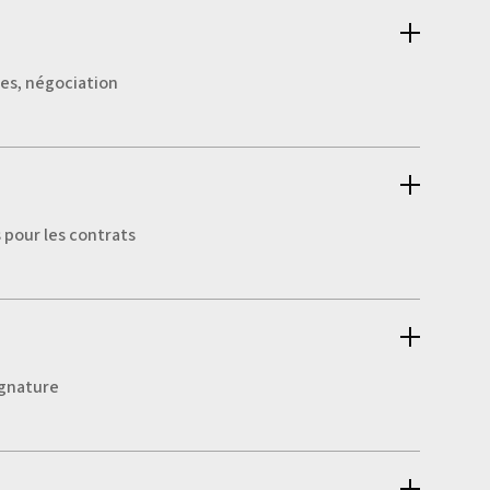
les, négociation
s pour les contrats
ignature