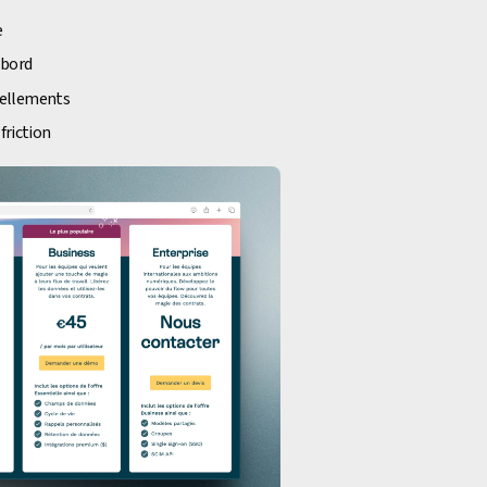
e
 bord
vellements
friction