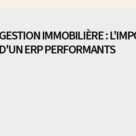
GESTION IMMOBILIÈRE : L'IM
D'UN ERP PERFORMANTS
Dans le secteur de l'
immobilier
, où la gestion des relations clien
d'
un bon outil de CRM
et
d'ERP performants
peut faire toute la di
pour lesquelles les entreprises immobilières doivent sérieuseme
améliorer leur efficacité opérationnelle, optimiser leurs processus