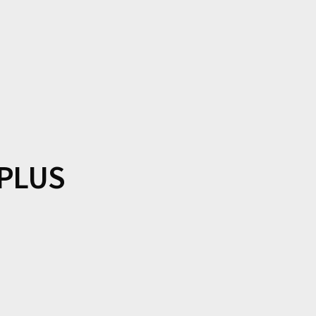
Si vous êtes intéressé par le sujet et vous souhaitez échanger a
répondre à l’ensemble de vos questions !
 PLUS