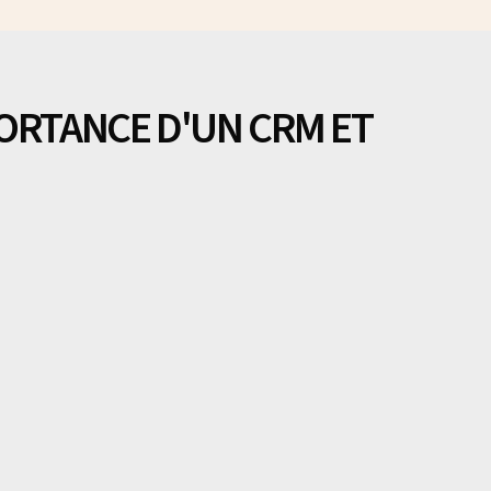
PORTANCE D'UN CRM ET
ts et des processus internes est essentielle, l'adoption
fférence. Dans cet article, nous explorerons les raisons
nt envisager l'adoption de ces outils performants pour
 et offrir un service client de qualité.