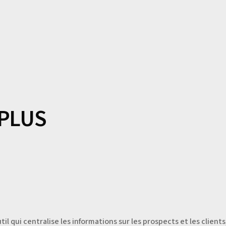
du marché. Avant l’apparition de ce logiciel, toutes les solution
l’entreprise. Cela était problématique tant au niveau du coût qu
pourquoi Salesforce a développé
un logiciel CRM sous le format
votre service client, votre service marketing. Ses tarifs dépende
d’utilisateurs, fonctionnalités, etc…
 PLUS
qui centralise les informations sur les prospects et les clients,