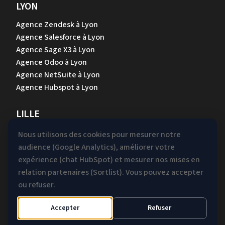
LYON
Agence Zendesk à Lyon
Agence Salesforce à Lyon
Agence Sage X3 à Lyon
Agence Odoo à Lyon
Agence NetSuite à Lyon
Agence Hubspot à Lyon
LILLE
Agence Zendesk à Lille
Nous utilisons des cookies pour mesurer notre
Agence Salesforce à Lille
audience (Google Analytics), améliorer votre
Agence Sage X3 à Lille
expérience (chat HubSpot) et mesurer nos mises en
Agence Odoo à Lille
relation partenaires (Sortlist). Vous pouvez accepter
Agence NetSuite à Lille
ou refuser.
Agence Hubspot à Lille
Accepter
Refuser
Mentions légales &
Gestion des