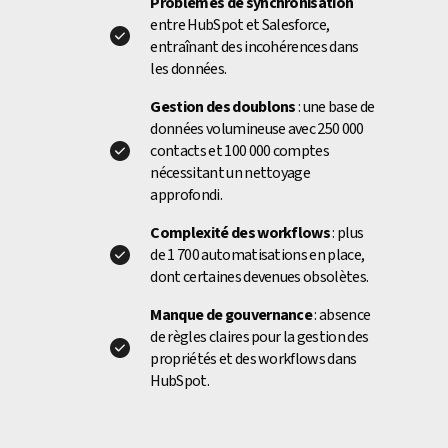
Problèmes de synchronisation
entre HubSpot et Salesforce,
entraînant des incohérences dans
les données.
Gestion des doublons
: une base de
données volumineuse avec 250 000
contacts et 100 000 comptes
nécessitant un nettoyage
approfondi.
Complexité des workflows
: plus
de 1 700 automatisations en place,
dont certaines devenues obsolètes.
Manque de gouvernance
: absence
de règles claires pour la gestion des
propriétés et des workflows dans
HubSpot.