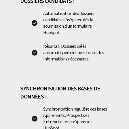
DOSSIERS CANDIDATS :
Automatisation des dossiers
candidats dans Ypareo dès la
soumission d'un formulaire
HubSpot.
Résultat : Dossiers créés
automatiquement avec toutes les
informations nécessaires.
SYNCHRONISATION DES BASES DE
DONNÉES :
Synchronisation régulière des bases
Apprenants, Prospects et
Entreprises entre Ypareo et
HubSpot.