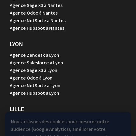
Agence Sage X3 à Nantes
Agence Odoo à Nantes
Agence NetSuite à Nantes
Agence Hubspot à Nantes
LYON
Agence Zendesk à Lyon
Agence Salesforce à Lyon
Agence Sage X3 à Lyon
Agence Odoo à Lyon
Agence NetSuite à Lyon
Agence Hubspot à Lyon
LILLE
Agence Zendesk à Lille
Nous utilisons des cookies pour mesurer notre
Agence Salesforce à Lille
audience (Google Analytics), améliorer votre
Agence Sage X3 à Lille