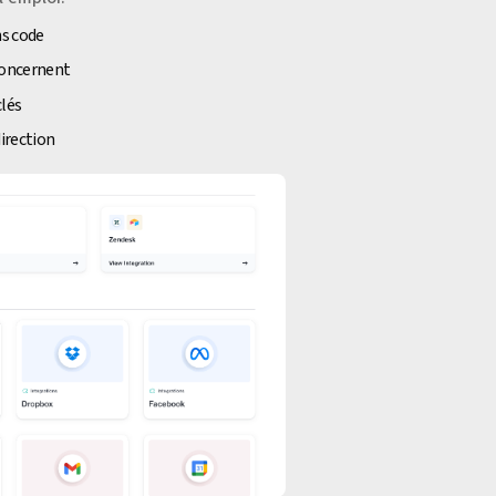
ns code
 concernent
clés
direction