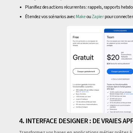
Planifiez des actions récurrentes : rappels, rapports heb
Étendez vos scénarios avec
Make
ou
Zapier
pour connecter l
4. INTERFACE DESIGNER : DE VRAIES A
Transformez vos bases en applications métier prêtes à 