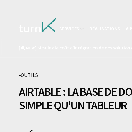
SERVICES
RÉALISATIONS
A 
[🚀 NEW] Simulez le coût d'intégration de nos solutions
OUTILS
AIRTABLE : LA BASE DE 
SIMPLE QU'UN TABLEUR