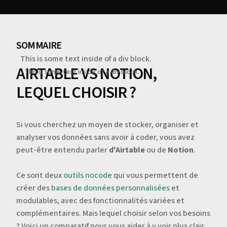
SOMMAIRE
This is some text inside of a div block.
AIRTABLE VS NOTION,
This is some text inside of a div block.
LEQUEL CHOISIR ?
Si vous cherchez un moyen de stocker, organiser et
analyser vos données sans avoir à coder, vous avez
peut-être entendu parler
d'Airtable
ou de
Notion
.
Ce sont deux
outils nocode
qui vous permettent de
créer des
bases de données personnalisées
et
modulables, avec des fonctionnalités variées et
complémentaires. Mais lequel choisir selon vos besoins
? Voici un comparatif pour vous aider à y voir plus clair.