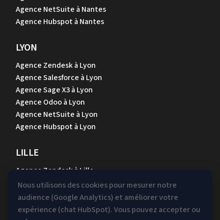
Agence NetSuite à Nantes
Agence Hubspot à Nantes
LYON
Agence Zendesk à Lyon
Agence Salesforce à Lyon
Agence Sage X3 à Lyon
Agence Odoo à Lyon
Agence NetSuite à Lyon
Agence Hubspot à Lyon
LILLE
Agence Zendesk à Lille
Agence Salesforce à Lille
Nous utilisons des cookies pour mesurer notre
Agence Sage X3 à Lille
audience (Google Analytics) et améliorer votre
Agence Odoo à Lille
expérience (chat HubSpot). Vous pouvez accepter ou
Agence NetSuite à Lille