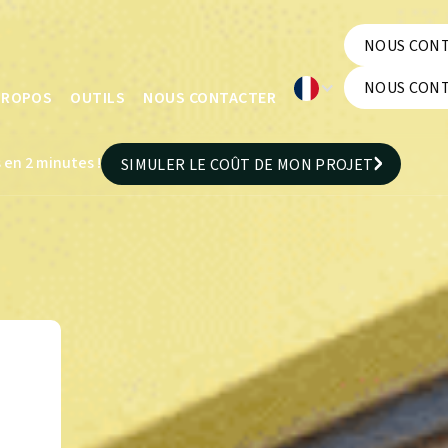
NOUS CON
NOUS CON
NOUS CON
PROPOS
OUTILS
NOUS CONTACTER
NOUS CON
 en 2 minutes !
SIMULER LE COÛT DE MON PROJET
SIMULER LE COÛT DE MON PROJET