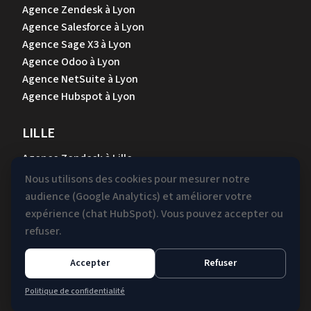
Agence Zendesk à Lyon
Agence Salesforce à Lyon
Agence Sage X3 à Lyon
Agence Odoo à Lyon
Agence NetSuite à Lyon
Agence Hubspot à Lyon
LILLE
Agence Zendesk à Lille
Agence Salesforce à Lille
Nous utilisons des cookies pour mesurer notre
Agence Sage X3 à Lille
audience (Google Analytics) et améliorer votre
Agence Odoo à Lille
expérience (chat HubSpot). Vous pouvez accepter ou
Agence NetSuite à Lille
refuser.
Agence Hubspot à Lille
Accepter
Refuser
Mentions légales &
Gestion des
Politique de confidentialité
Confidentialité
cookies