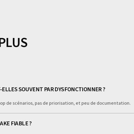
comment nous pouvons vous aider à concevoir et implémenter de
performantes, sans compromettre l'intégrité de vos systèmes.
 PLUS
-ELLES SOUVENT PAR DYSFONCTIONNER ?
trop de scénarios, pas de priorisation, et peu de documentation.
KE FIABLE ?