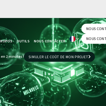
NOUS CON
NOUS CON
NOUS CON
PROPOS
OUTILS
NOUS CONTACTER
NOUS CON
 en 2 minutes !
SIMULER LE COÛT DE MON PROJET
SIMULER LE COÛT DE MON PROJET