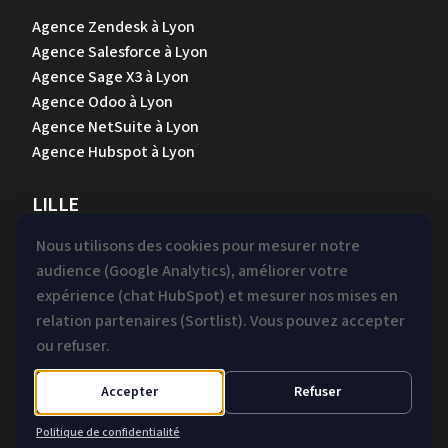
Agence Zendesk à Lyon
Agence Salesforce à Lyon
Agence Sage X3 à Lyon
Agence Odoo à Lyon
Agence NetSuite à Lyon
Agence Hubspot à Lyon
LILLE
Agence Zendesk à Lille
Nous utilisons des cookies pour mesurer notre
Agence Salesforce à Lille
audience (Google Analytics), améliorer votre
Agence Sage X3 à Lille
expérience (chat HubSpot) et mesurer nos mises en
Agence Odoo à Lille
relation partenaires (Sortlist). Vous pouvez accepter
Agence NetSuite à Lille
ou refuser.
Agence Hubspot à Lille
Accepter
Refuser
Mentions légales &
Gestion des
Politique de confidentialité
Confidentialité
cookies