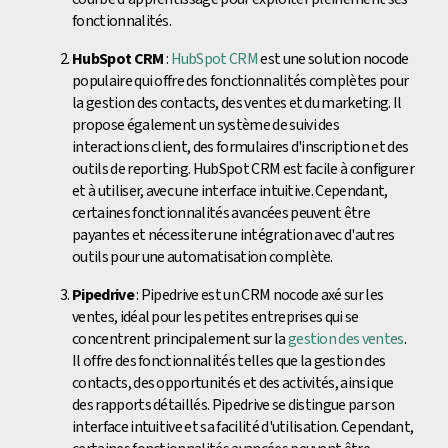
fonctionnalités.
HubSpot CRM
:
HubSpot CRM
est une solution nocode
populaire qui offre des fonctionnalités complètes pour
la gestion des contacts, des ventes et du marketing. Il
propose également un système de suivi des
interactions client, des formulaires d'inscription et des
outils de reporting. HubSpot CRM est facile à configurer
et à utiliser, avec une interface intuitive. Cependant,
certaines fonctionnalités avancées peuvent être
payantes et nécessiter une intégration avec d'autres
outils pour une automatisation complète.
Pipedrive
: Pipedrive est un CRM nocode axé sur les
ventes, idéal pour les petites entreprises qui se
concentrent principalement sur la
gestion des ventes
.
Il offre des fonctionnalités telles que la gestion des
contacts, des opportunités et des activités, ainsi que
des rapports détaillés. Pipedrive se distingue par son
interface intuitive et sa facilité d'utilisation. Cependant,