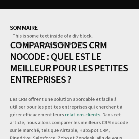
SOMMAIRE
This is some text inside of a div block.
COMPARAISON DES CRM
This is some text inside of a div block.
NOCODE : QUEL EST LE
MEILLEUR POUR LES PETITES
ENTREPRISES ?
Les CRM offrent une solution abordable et facile à
utiliser pour les petites entreprises qui cherchent à
gérer efficacement leurs
relations clients
. Dans cet
article, nous allons comparer les meilleurs CRM nocode
sur le marché, tels que Airtable, HubSpot CRM,
Pipedrive, Salesforce, Zoho et Zendesk, afin de vous