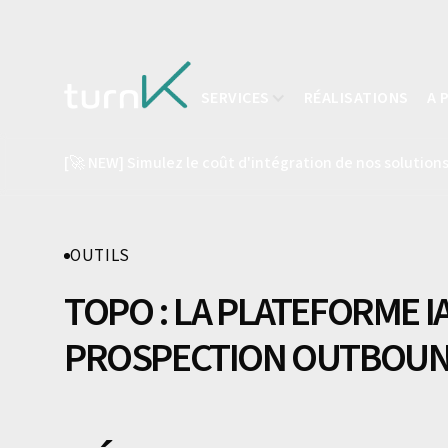
SERVICES
RÉALISATIONS
A 
[🚀 NEW] Simulez le coût d'intégration de nos solutions
OUTILS
TOPO : LA PLATEFORME I
PROSPECTION OUTBOU