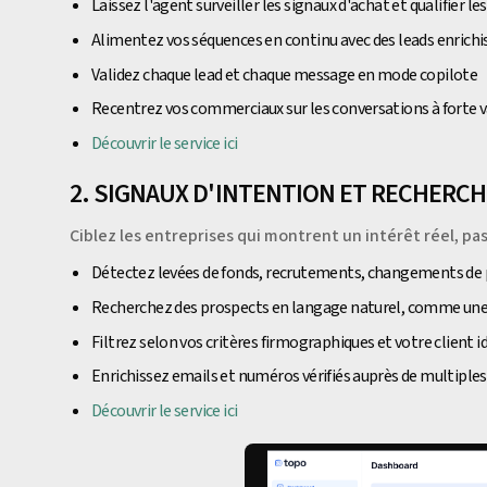
Laissez l'agent surveiller les signaux d'achat et qualifier l
Alimentez vos séquences en continu avec des leads enrichi
Validez chaque lead et chaque message en mode copilote
Recentrez vos commerciaux sur les conversations à forte v
Découvrir le service ici
2. SIGNAUX D'INTENTION ET RECHERC
Ciblez les entreprises qui montrent un intérêt réel, pas
Détectez levées de fonds, recrutements, changements de po
Recherchez des prospects en langage naturel, comme une
Filtrez selon vos critères firmographiques et votre client i
Enrichissez emails et numéros vérifiés auprès de multiple
Découvrir le service ici