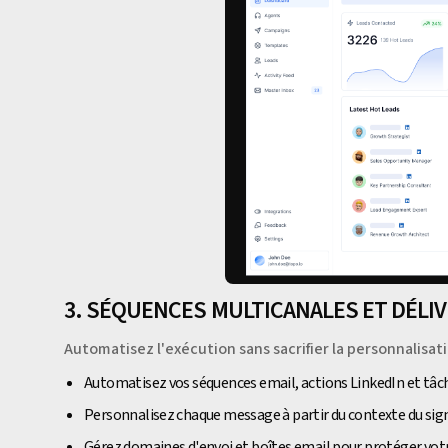
3. SÉQUENCES MULTICANALES ET DÉLIV
Automatisez l'exécution sans sacrifier la personnalisatio
Automatisez vos séquences email, actions LinkedIn et tâc
Personnalisez chaque message à partir du contexte du sig
Gérez domaines d'envoi et boîtes email pour protéger votre