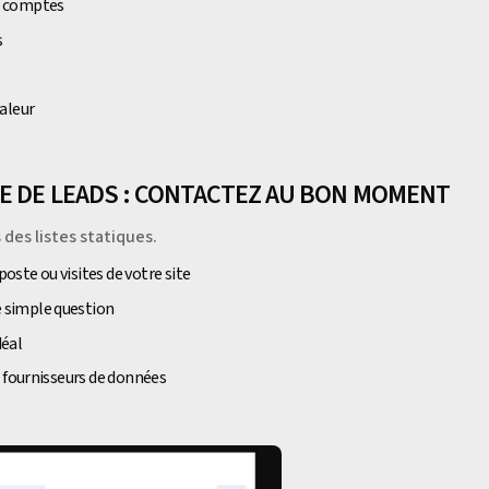
es comptes
s
aleur
HE DE LEADS : CONTACTEZ AU BON MOMENT
 des listes statiques.
ste ou visites de votre site
 simple question
déal
s fournisseurs de données