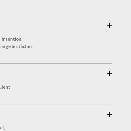
'intention,
harge les tâches
eulent
el,