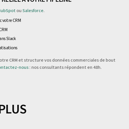
HubSpot
ou
Salesforce
.
ec votre CRM
s CRM
ans Slack
atisations
votre CRM et structure vos données commerciales de bout
ontactez-nous
: nos consultants répondent en 48h.
 PLUS