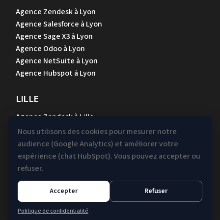
Agence Zendesk à Lyon
Agence Salesforce à Lyon
Agence Sage X3 à Lyon
Agence Odoo à Lyon
Agence NetSuite à Lyon
Agence Hubspot à Lyon
LILLE
Agence Zendesk à Lille
Agence Salesforce à Lille
Nous utilisons des cookies pour mesurer notre
Agence Sage X3 à Lille
audience (Google Analytics) et améliorer votre
Agence Odoo à Lille
expérience (chat HubSpot). Vous pouvez accepter ou
Agence NetSuite à Lille
refuser.
Agence Hubspot à Lille
Accepter
Refuser
Mentions légales &
Gestion des
Politique de confidentialité
Confidentialité
cookies