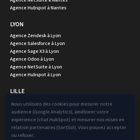
Agence NetSuite à Nantes
Agence Hubspot à Nantes
LYON
Agence Zendesk à Lyon
Agence Salesforce à Lyon
Agence Sage X3 à Lyon
Agence Odoo à Lyon
Agence NetSuite à Lyon
Agence Hubspot à Lyon
LILLE
Agence Zendesk à Lille
Nous utilisons des cookies pour mesurer notre
Agence Salesforce à Lille
audience (Google Analytics), améliorer votre
Agence Sage X3 à Lille
expérience (chat HubSpot) et mesurer nos mises en
Agence Odoo à Lille
relation partenaires (Sortlist). Vous pouvez accepter
Agence NetSuite à Lille
ou refuser.