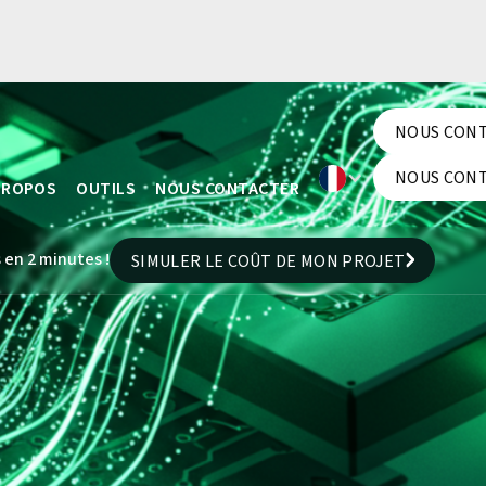
NOUS CON
NOUS CON
NOUS CON
PROPOS
OUTILS
NOUS CONTACTER
NOUS CON
 en 2 minutes !
SIMULER LE COÛT DE MON PROJET
SIMULER LE COÛT DE MON PROJET