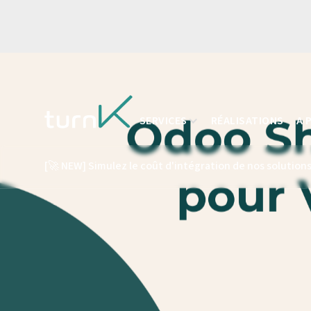
SERVICES
RÉALISATIONS
A 
[🚀 NEW] Simulez le coût d'intégration de nos solutions