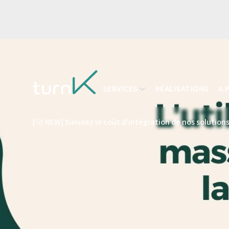
SERVICES
RÉALISATIONS
A 
[🚀 NEW] Simulez le coût d'intégration de nos solutions