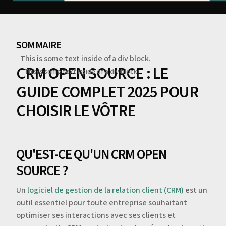
SOMMAIRE
This is some text inside of a div block.
CRM OPEN SOURCE : LE
This is some text inside of a div block.
GUIDE COMPLET 2025 POUR
CHOISIR LE VÔTRE
QU'EST-CE QU'UN CRM OPEN
SOURCE ?
Un
logiciel de gestion de la relation client (CRM)
est un
outil essentiel pour toute entreprise souhaitant
optimiser ses interactions avec ses clients et