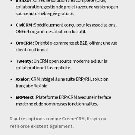
Bitrix24 :
Offre une solution très complète (CRM,
collaboration, gestion de projet) avec une version open
source auto-hébergée gratuite.
CiviCRM :
Spécifiquement conçu pour les associations,
ONG et organismes à but non lucratif.
OroCRM :
Orienté e-commerce et B2B, offrant une vue
client multicanal.
Twenty :
Un CRM open source moderne axé sur la
collaboration et la simplicité.
Axelor :
CRM intégré à une suite ERP/RH, solution
française flexible.
ERPNext :
Plateforme ERP/CRM avec une interface
moderne et de nombreuses fonctionnalités.
D'autres options comme CremeCRM, Krayin ou
YetiForce existent également.