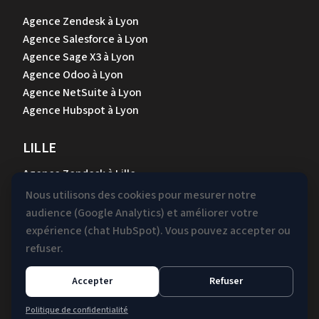
Agence Zendesk à Lyon
Agence Salesforce à Lyon
Agence Sage X3 à Lyon
Agence Odoo à Lyon
Agence NetSuite à Lyon
Agence Hubspot à Lyon
LILLE
Agence Zendesk à Lille
Agence Salesforce à Lille
Nous utilisons des cookies pour mesurer notre
Agence Sage X3 à Lille
audience (Google Analytics) et améliorer votre
Agence Odoo à Lille
expérience (chat HubSpot). Vous pouvez accepter ou
Agence NetSuite à Lille
refuser.
Agence Hubspot à Lille
Accepter
Refuser
Mentions légales &
Gestion des
Politique de confidentialité
Confidentialité
cookies