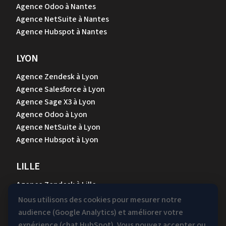
Agence Odoo à Nantes
Agence NetSuite à Nantes
Agence Hubspot à Nantes
LYON
Agence Zendesk à Lyon
Agence Salesforce à Lyon
Agence Sage X3 à Lyon
Agence Odoo à Lyon
Agence NetSuite à Lyon
Agence Hubspot à Lyon
LILLE
Agence Zendesk à Lille
Agence Salesforce à Lille
Nous utilisons des cookies pour mesurer notre
Agence Sage X3 à Lille
audience (Google Analytics) et améliorer votre
Agence Odoo à Lille
expérience (chat HubSpot). Vous pouvez accepter ou