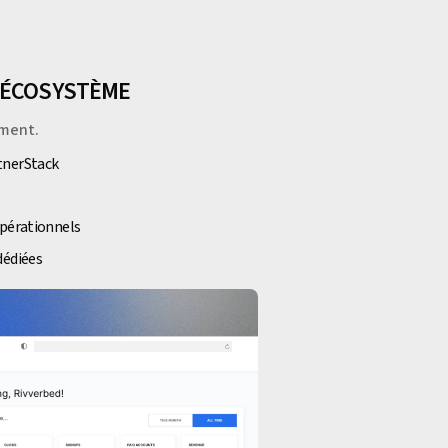
E ÉCOSYSTÈME
iment.
tnerStack
opérationnels
dédiées