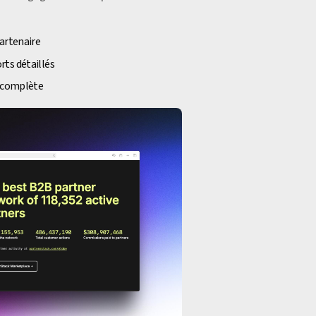
partenaire
rts détaillés
n complète