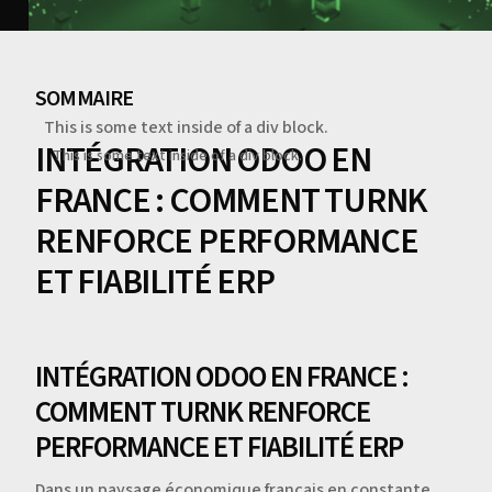
SOMMAIRE
This is some text inside of a div block.
INTÉGRATION ODOO EN
This is some text inside of a div block.
FRANCE : COMMENT TURNK
RENFORCE PERFORMANCE
ET FIABILITÉ ERP
INTÉGRATION ODOO EN FRANCE :
COMMENT TURNK RENFORCE
PERFORMANCE ET FIABILITÉ ERP
Dans un paysage économique français en constante