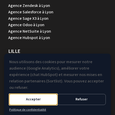
Agence Zendesk à Lyon
Agence Salesforce à Lyon
Agence Sage X3 à Lyon
Agence Odoo à Lyon
Agence NetSuite à Lyon
Agence Hubspot à Lyon
LILLE
Agence Zendesk à Lille
Nous utilisons des cookies pour mesurer notre
Agence Salesforce à Lille
audience (Google Analytics), améliorer votre
Agence Sage X3 à Lille
expérience (chat HubSpot) et mesurer nos mises en
Agence Odoo à Lille
relation partenaires (Sortlist). Vous pouvez accepter
Agence NetSuite à Lille
ou refuser.
Agence Hubspot à Lille
Accepter
Refuser
Mentions légales &
Gestion des
Politique de confidentialité
Confidentialité
cookies