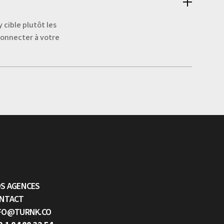
 cible plutôt les
 connecter à votre
S AGENCES
NTACT
FO@TURNK.CO