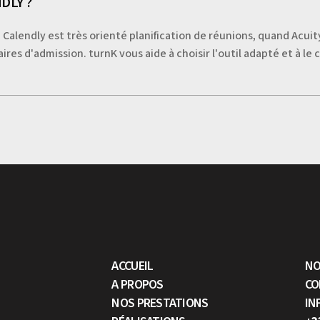
DLY ?
 Calendly est très orienté planification de réunions, quand Acuity
aires d'admission. turnK vous aide à choisir l'outil adapté et à le
ACCUEIL
NO
A PROPOS
CO
NOS PRESTATIONS
IN