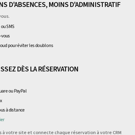
INS D'ABSENCES, MOINS D'ADMINISTRATIF
vous.
l ou SMS
z-vous
oud pour éviter les doublons
ISSEZ DÈS LA RÉSERVATION
quare ou PayPal
ux
ous à distance
ier
us à votre site et connecte chaque réservation à votre CRM