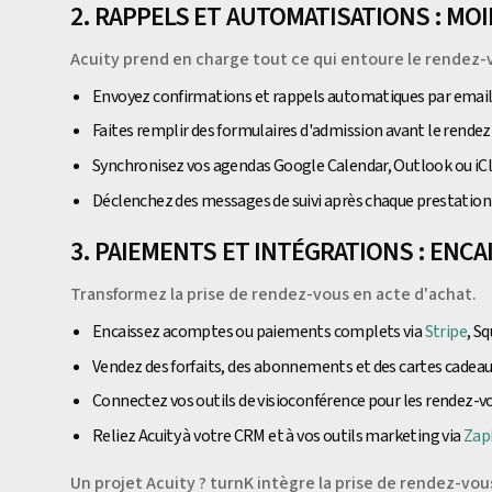
2. RAPPELS ET AUTOMATISATIONS : MO
Acuity prend en charge tout ce qui entoure le rendez-
Envoyez confirmations et rappels automatiques par emai
Faites remplir des formulaires d'admission avant le rende
Synchronisez vos agendas Google Calendar, Outlook ou iCl
Déclenchez des messages de suivi après chaque prestation
3. PAIEMENTS ET INTÉGRATIONS : ENCA
Transformez la prise de rendez-vous en acte d'achat.
Encaissez acomptes ou paiements complets via
Stripe
, S
Vendez des forfaits, des abonnements et des cartes cadea
Connectez vos outils de visioconférence pour les rendez-v
Reliez Acuity à votre CRM et à vos outils marketing via
Zap
Un projet Acuity ? turnK intègre la prise de rendez-vo