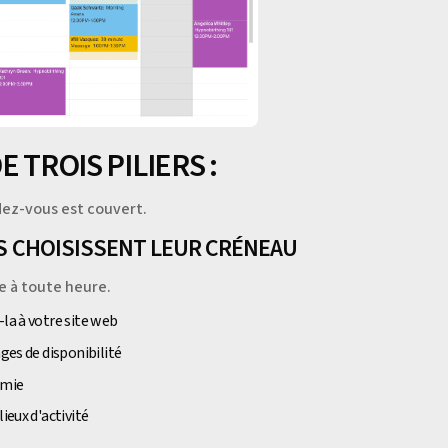
 TROIS PILIERS :
dez-vous est couvert.
NTS CHOISISSENT LEUR CRÉNEAU
e à toute heure.
-la à votre site web
ages de disponibilité
omie
ieux d'activité