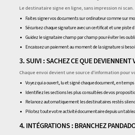
Le destinataire signe en ligne, sans impression ni scan.
Faites signer vos documents sur ordinateur comme sur mo
Sécurisez chaque signature avec un certificat et une piste d
Guidez le signataire champ par champ pour éviter les oubl
Encaissez un paiement au moment de la signature si beso
3. SUIVI : SACHEZ CE QUE DEVIENNEN
Chaque envoi devient une source d'information pour vo
Voyez qui a ouvert, lu et signé chaque document, en temps 
Identifiez les sections les plus consultées de vos propositi
Relancez automatiquement les destinataires restés silenc
Pilotez toute votre activité documentaire depuis un table
4. INTÉGRATIONS : BRANCHEZ PANDAD