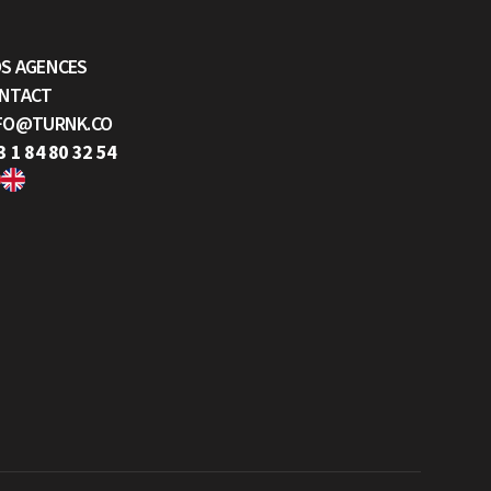
S AGENCES
NTACT
FO@TURNK.CO
3 1 84 80 32 54