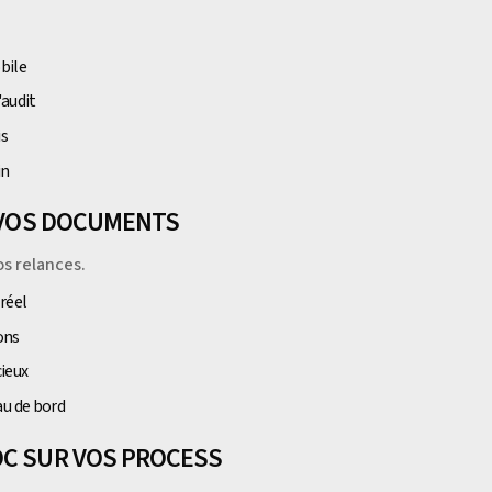
bile
'audit
is
in
T VOS DOCUMENTS
s relances.
réel
ons
ieux
au de bord
OC SUR VOS PROCESS