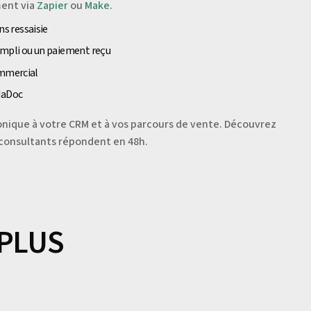
ment via
Zapier
ou
Make
.
s ressaisie
empli ou un paiement reçu
ommercial
ndaDoc
onique à votre CRM et à vos parcours de vente. Découvrez
 consultants répondent en 48h.
 PLUS