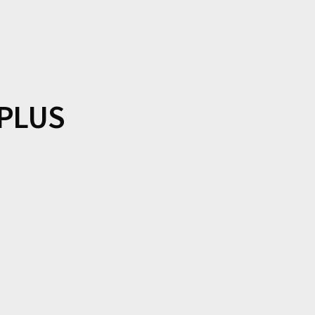
projet précis ou simplement une idée à concrétiser, nous vous ac
vision.
 PLUS